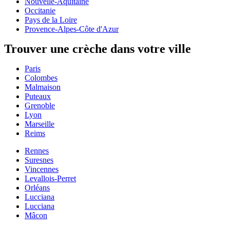
Nouvelle-Aquitaine
Occitanie
Pays de la Loire
Provence-Alpes-Côte d'Azur
Trouver une crèche dans votre ville
Paris
Colombes
Malmaison
Puteaux
Grenoble
Lyon
Marseille
Reims
Rennes
Suresnes
Vincennes
Levallois-Perret
Orléans
Lucciana
Lucciana
Mâcon