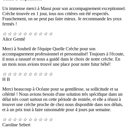
Un immense merci à Massi pour son accompagnement exceptionnel.
Crèche trouvée en 1 jour, tous nos critères ont été respectés.
Franchement, on ne peut pas faire mieux. Je recommande les yeux
fermés !
☆
☆
☆
☆
☆
☆
☆
☆
☆
☆
Alice Gentié
Merci à Souheil de l'équipe Quelle Crèche pour son
accompagnement professionnel et personnalisé! Toujours à l'écoute,
il nous a rassuré et nous a guidé dans le choix de notre crèche. En
un mois nous avions trouvé une place pour notre futur bébé!
☆
☆
☆
☆
☆
☆
☆
☆
☆
☆
H B
Merci beaucoup à Océane pour sa gentillesse, sa sollicitude et sa
célérité ! Nous avions besoin d'une solution très spécifique dans un
délai très court surtout en cette période de rentrée, et elle a réussi à
trouver une crèche proche de chez nous disponible dans nos délais,
et à un prix tout à faire raisonnable pour 4 jours par semaine.
☆
☆
☆
☆
☆
☆
☆
☆
☆
☆
Caroline Sebert