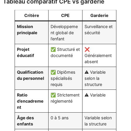
Tableau comparatif CPE vs garderie
Critère
CPE
Garderie
Mission
Développeme
Surveillance et
principale
nt global de
sécurité
l’enfant
Projet
✅ Structuré et
❌
éducatif
documenté
Généralement
absent
Qualification
✅ Diplômes
⚠️ Variable
du personnel
spécialisés
selon la
requis
structure
Ratio
✅ Strictement
⚠️ Variable
d’encadreme
réglementé
nt
Âge des
0 à 5 ans
Variable selon
enfants
la structure