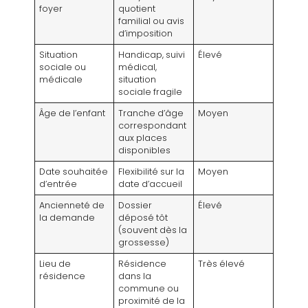
foyer
quotient
familial ou avis
d’imposition
Situation
Handicap, suivi
Élevé
sociale ou
médical,
médicale
situation
sociale fragile
Âge de l’enfant
Tranche d’âge
Moyen
correspondant
aux places
disponibles
Date souhaitée
Flexibilité sur la
Moyen
d’entrée
date d’accueil
Ancienneté de
Dossier
Élevé
la demande
déposé tôt
(souvent dès la
grossesse)
Lieu de
Résidence
Très élevé
résidence
dans la
commune ou
proximité de la