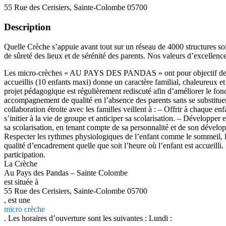
55 Rue des Cerisiers, Sainte-Colombe 05700
Description
Quelle Crèche s’appuie avant tout sur un réseau de 4000 structures soi
de sûreté des lieux et de sérénité des parents. Nos valeurs d’excellenc
Les micro-crèches « AU PAYS DES PANDAS » ont pour objectif de favori
accueillis (10 enfants maxi) donne un caractère familial, chaleureux et s
projet pédagogique est régulièrement rediscuté afin d’améliorer le fon
accompagnement de qualité en l’absence des parents sans se substituer 
collaboration étroite avec les familles veillent à : – Offrir à chaque e
s’initier à la vie de groupe et anticiper sa scolarisation. – Développer 
sa scolarisation, en tenant compte de sa personnalité et de son développ
Respecter les rythmes physiologiques de l’enfant comme le sommeil, le 
qualité d’encadrement quelle que soit l’heure où l’enfant est accueilli. 
participation.
La Crèche
Au Pays des Pandas – Sainte Colombe
est située à
55 Rue des Cerisiers, Sainte-Colombe 05700
, est une
micro crèche
. Les horaires d’ouverture sont les suivantes : Lundi :