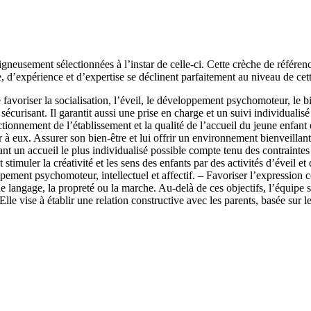
gneusement sélectionnées à l’instar de celle-ci. Cette crèche de référen
e, d’expérience et d’expertise se déclinent parfaitement au niveau de cet
ser la socialisation, l’éveil, le développement psychomoteur, le bien
écurisant. Il garantit aussi une prise en charge et un suivi individualisé 
ctionnement de l’établissement et la qualité de l’accueil du jeune enfa
à eux. Assurer son bien-être et lui offrir un environnement bienveillan
nfant un accueil le plus individualisé possible compte tenu des contraintes
et stimuler la créativité et les sens des enfants par des activités d’éveil
ement psychomoteur, intellectuel et affectif. – Favoriser l’expression co
langage, la propreté ou la marche. Au-delà de ces objectifs, l’équipe s
Elle vise à établir une relation constructive avec les parents, basée sur le