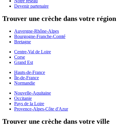
Notre réseau
Devenir partenaire
Trouver une crèche dans votre région
Auvergne-Rhône-Alpes
Bourgogne-Franche-Comté
Bretagne
Centre-Val de Loire
Corse
Grand Est
Hauts-de-France
Île-de-France
Normandie
Nouvelle-Aquitaine
Occitanie
Pays de la Loire
Provence-Alpes-Côte d'Azur
Trouver une crèche dans votre ville