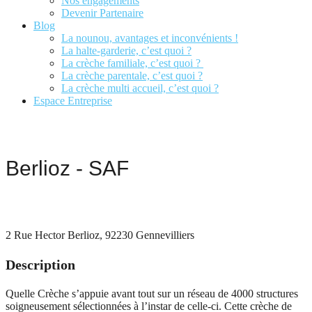
Nos engagements
Devenir Partenaire
Blog
La nounou, avantages et inconvénients !
La halte-garderie, c’est quoi ?
La crèche familiale, c’est quoi ?
La crèche parentale, c’est quoi ?
La crèche multi accueil, c’est quoi ?
Espace Entreprise
Nous contacter
Berlioz - SAF
Je fais ma demande
2 Rue Hector Berlioz, 92230 Gennevilliers
Description
Quelle Crèche s’appuie avant tout sur un réseau de 4000 structures
soigneusement sélectionnées à l’instar de celle-ci. Cette crèche de