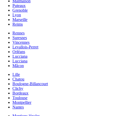
Malmaison
Puteaux
Grenoble
Lyon
Marseille
Reims
Rennes
Suresnes
Vincennes
Levallois-Perret
Orléans
Lucciana
Lucciana
Mâcon
Lille
Chatou
Boulogne-Billancourt
Clichy
Bordeaux
Toulouse
Montpellier
Nantes
Mentions légales