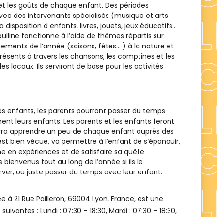
et les goûts de chaque enfant. Des périodes
r avec des intervenants spécialisés (musique et arts
 disposition d enfants, livres, jouets, jeux éducatifs..
bulline fonctionne à l’aide de thèmes répartis sur
nements de l’année (saisons, fêtes… ) à la nature et
ésents à travers les chansons, les comptines et les
s locaux. Ils serviront de base pour les activités
 des enfants, les parents pourront passer du temps
ent leurs enfants. Les parents et les enfants feront
ourra apprendre un peu de chaque enfant auprès des
est bien vécue, va permettre à l’enfant de s’épanouir,
he en expériences et de satisfaire sa quête
bienvenus tout au long de l’année si ils le
erver, ou juste passer du temps avec leur enfant.
ée à
21 Rue Pailleron, 69004 Lyon, France
, est une
 suivantes : Lundi :
07:30 – 18:30
, Mardi :
07:30 – 18:30
,