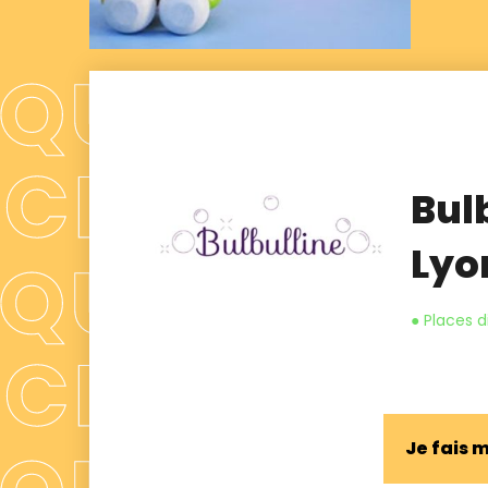
Bulb
Lyo
● Places d
Je fais