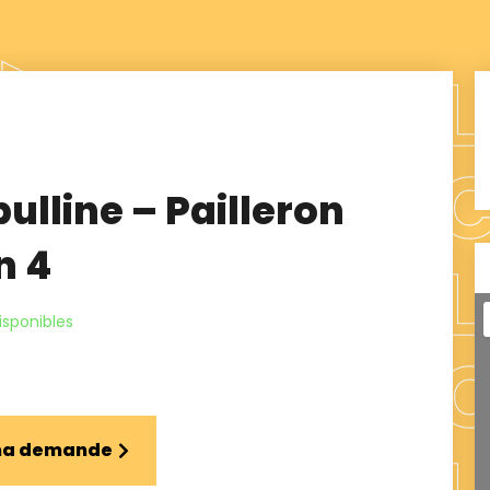
ulline – Pailleron
n 4
isponibles
 ma demande