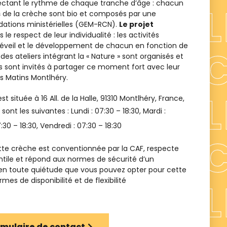
pectant le rythme de chaque tranche d’âge : chacun
s
de la crèche sont bio et composés par une
tions ministérielles (GEM-RCN).
Le projet
 le respect de leur individualité : les activités
l’éveil et le développement de chacun en fonction de
es ateliers intégrant la « Nature » sont organisés et
s sont invités à partager ce moment fort avec leur
ns Matins Montlhéry.
st située à
16 All. de la Halle, 91310 Montlhéry, France
,
 sont les suivantes : Lundi :
07:30 – 18:30
, Mardi :
:30 – 18:30
, Vendredi :
07:30 – 18:30
te crèche est conventionnée par la CAF, respecte
ntile et répond aux normes de sécurité d’un
 en toute quiétude que vous pouvez opter pour cette
es de disponibilité et de flexibilité
ormulaire de contact