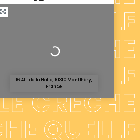
Chargement...
16 All. de la Halle, 91310 Montlhéry,
France