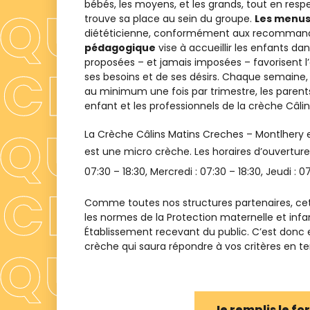
bébés, les moyens, et les grands, tout en res
trouve sa place au sein du groupe.
Les menu
diététicienne, conformément aux recommanda
pédagogique
vise à accueillir les enfants dans
proposées – et jamais imposées – favorisent 
ses besoins et de ses désirs. Chaque semaine, d
au minimum une fois par trimestre, les parent
enfant et les professionnels de la crèche Câli
La Crèche
Câlins Matins Creches – Montlhery
e
est une
micro crèche
. Les horaires d’ouverture
07:30 – 18:30
, Mercredi :
07:30 – 18:30
, Jeudi :
07
Comme toutes nos structures partenaires, cet
les normes de la Protection maternelle et infa
Établissement recevant du public. C’est donc
crèche qui saura répondre à vos critères en term
Je remplis le f