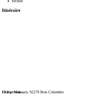
Section
Itinéraire
Chargement...
16 Rue Manoury, 92270 Bois Colombes