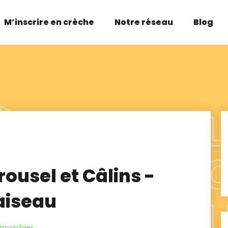
M’inscrire en crèche
Notre réseau
Blog
ousel et Câlins -
aiseau
isponibles