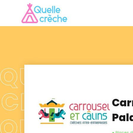
Carr
Pal
● Places d