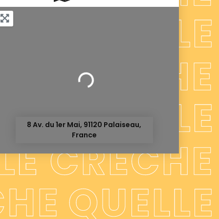
Chargement...
8 Av. du 1er Mai, 91120 Palaiseau,
France