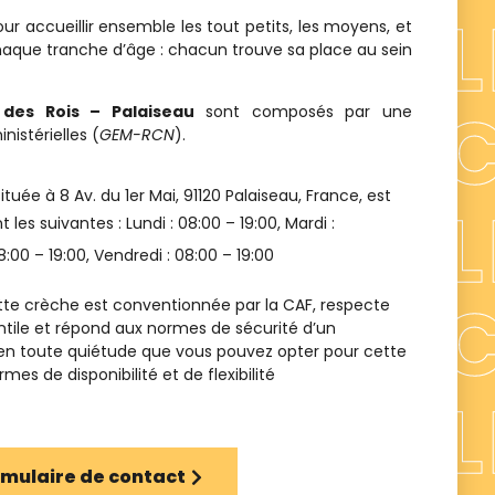
 accueillir ensemble les tout petits, les moyens, et
haque tranche d’âge : chacun trouve sa place au sein
 des Rois – Palaiseau
sont composés par une
istérielles (
GEM-RCN
).
située à
8 Av. du 1er Mai, 91120 Palaiseau, France
, est
t les suivantes : Lundi :
08:00 – 19:00
, Mardi :
8:00 – 19:00
, Vendredi :
08:00 – 19:00
te crèche est conventionnée par la CAF, respecte
ntile et répond aux normes de sécurité d’un
 en toute quiétude que vous pouvez opter pour cette
es de disponibilité et de flexibilité
ormulaire de contact