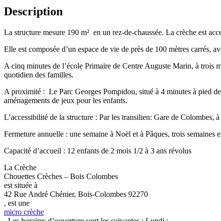
Description
La structure mesure 190 m² en un rez-de-chaussée. La crèche est acce
Elle est composée d’un espace de vie de près de 100 mètres carrés, ave
A cinq minutes de l’école Primaire de Centre Auguste Marin, à trois mi
quotidien des familles.
A proximité : Le Parc Georges Pompidou, situé à 4 minutes à pied de la
aménagements de jeux pour les enfants.
L’accessibilité de la structure : Par les transilien: Gare de Colombes,
Fermeture annuelle : une semaine à Noël et à Pâques, trois semaines 
Capacité d’accueil : 12 enfants de 2 mois 1/2 à 3 ans révolus
La Crèche
Chouettes Crèches – Bois Colombes
est située à
42 Rue André Chénier, Bois-Colombes 92270
, est une
micro crèche
. Les horaires d’ouverture sont les suivantes : Lundi :