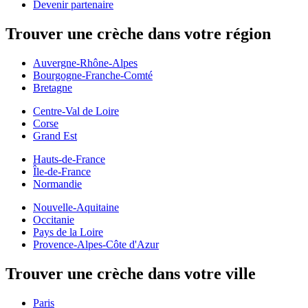
Devenir partenaire
Trouver une crèche dans votre région
Auvergne-Rhône-Alpes
Bourgogne-Franche-Comté
Bretagne
Centre-Val de Loire
Corse
Grand Est
Hauts-de-France
Île-de-France
Normandie
Nouvelle-Aquitaine
Occitanie
Pays de la Loire
Provence-Alpes-Côte d'Azur
Trouver une crèche dans votre ville
Paris