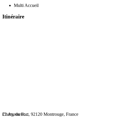
Multi Accueil
Itinéraire
Chargement...
21 Av. du Fort, 92120 Montrouge, France