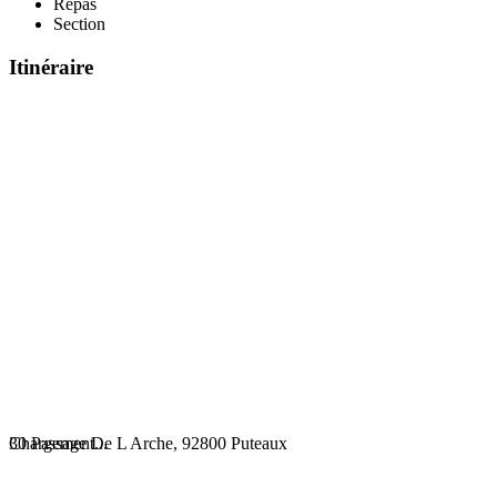
Repas
Section
Itinéraire
Chargement...
30 Passage De L Arche, 92800 Puteaux