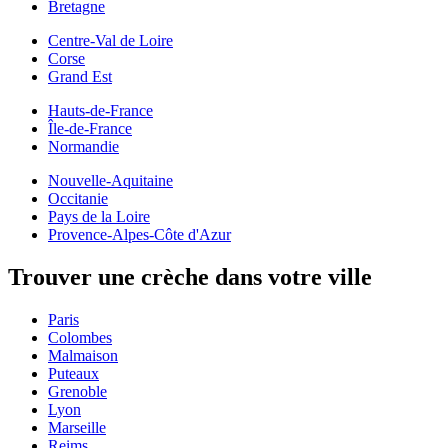
Bretagne
Centre-Val de Loire
Corse
Grand Est
Hauts-de-France
Île-de-France
Normandie
Nouvelle-Aquitaine
Occitanie
Pays de la Loire
Provence-Alpes-Côte d'Azur
Trouver une crèche dans votre ville
Paris
Colombes
Malmaison
Puteaux
Grenoble
Lyon
Marseille
Reims