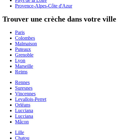
Pays de la Loire
Provence-Alpes-Côte d'Azur
Trouver une crèche dans votre ville
Paris
Colombes
Malmaison
Puteaux
Grenoble
Lyon
Marseille
Reims
Rennes
Suresnes
Vincennes
Levallois-Perret
Orléans
Lucciana
Lucciana
Mâcon
Lille
Chatou