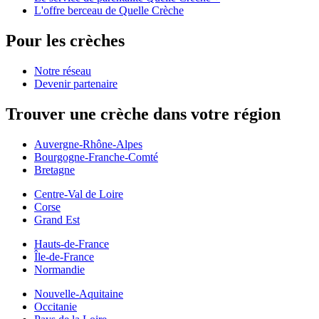
L'offre berceau de Quelle Crèche
Pour les crèches
Notre réseau
Devenir partenaire
Trouver une crèche dans votre région
Auvergne-Rhône-Alpes
Bourgogne-Franche-Comté
Bretagne
Centre-Val de Loire
Corse
Grand Est
Hauts-de-France
Île-de-France
Normandie
Nouvelle-Aquitaine
Occitanie