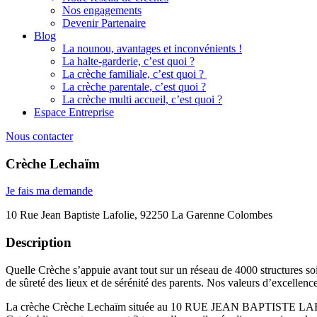
Nos engagements
Devenir Partenaire
Blog
La nounou, avantages et inconvénients !
La halte-garderie, c’est quoi ?
La crèche familiale, c’est quoi ?
La crèche parentale, c’est quoi ?
La crèche multi accueil, c’est quoi ?
Espace Entreprise
Nous contacter
Crèche Lechaïm
Je fais ma demande
10 Rue Jean Baptiste Lafolie, 92250 La Garenne Colombes
Description
Quelle Crèche s’appuie avant tout sur un réseau de 4000 structures soi
de sûreté des lieux et de sérénité des parents. Nos valeurs d’excellenc
La crèche Crèche Lechaïm située au 10 RUE JEAN BAPTISTE LAFOLI