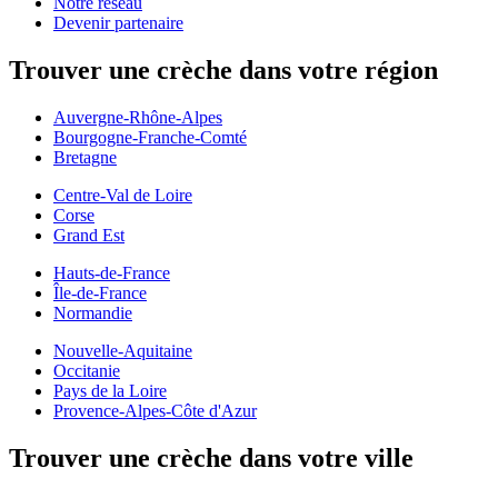
Notre réseau
Devenir partenaire
Trouver une crèche dans votre région
Auvergne-Rhône-Alpes
Bourgogne-Franche-Comté
Bretagne
Centre-Val de Loire
Corse
Grand Est
Hauts-de-France
Île-de-France
Normandie
Nouvelle-Aquitaine
Occitanie
Pays de la Loire
Provence-Alpes-Côte d'Azur
Trouver une crèche dans votre ville