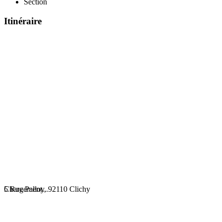
Section
Itinéraire
Chargement...
5 Rue Palloy, 92110 Clichy