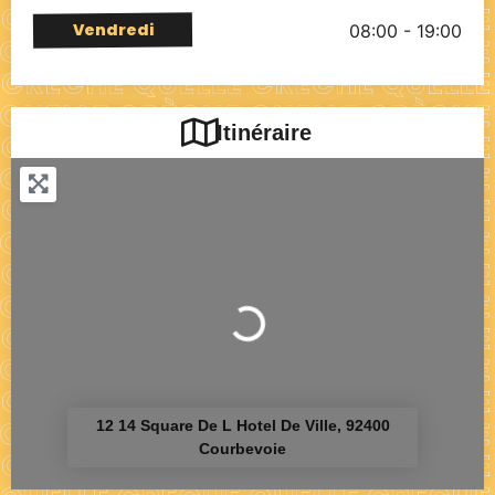
Vendredi
08:00 - 19:00
Itinéraire
Chargement...
12 14 Square De L Hotel De Ville, 92400
Courbevoie