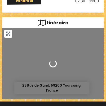
Vendredi
07:30 - 19:00
Itinéraire
Chargement...
23 Rue de Gand, 59200 Tourcoing,
France