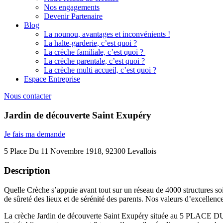
Nos engagements
Devenir Partenaire
Blog
La nounou, avantages et inconvénients !
La halte-garderie, c’est quoi ?
La crèche familiale, c’est quoi ?
La crèche parentale, c’est quoi ?
La crèche multi accueil, c’est quoi ?
Espace Entreprise
Nous contacter
Jardin de découverte Saint Exupéry
Je fais ma demande
5 Place Du 11 Novembre 1918, 92300 Levallois
Description
Quelle Crèche s’appuie avant tout sur un réseau de 4000 structures soi
de sûreté des lieux et de sérénité des parents. Nos valeurs d’excellenc
La crèche Jardin de découverte Saint Exupéry située au 5 PLACE D