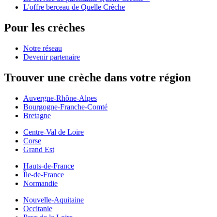
L'offre berceau de Quelle Crèche
Pour les crèches
Notre réseau
Devenir partenaire
Trouver une crèche dans votre région
Auvergne-Rhône-Alpes
Bourgogne-Franche-Comté
Bretagne
Centre-Val de Loire
Corse
Grand Est
Hauts-de-France
Île-de-France
Normandie
Nouvelle-Aquitaine
Occitanie