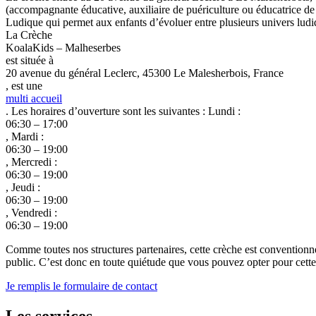
(accompagnante éducative, auxiliaire de puériculture ou éducatrice d
Ludique qui permet aux enfants d’évoluer entre plusieurs univers ludi
La Crèche
KoalaKids – Malheserbes
est située à
20 avenue du général Leclerc, 45300 Le Malesherbois, France
, est une
multi accueil
. Les horaires d’ouverture sont les suivantes : Lundi :
06:30 – 17:00
, Mardi :
06:30 – 19:00
, Mercredi :
06:30 – 19:00
, Jeudi :
06:30 – 19:00
, Vendredi :
06:30 – 19:00
Comme toutes nos structures partenaires, cette crèche est conventionn
public. C’est donc en toute quiétude que vous pouvez opter pour cette c
Je remplis le formulaire de contact
Les services