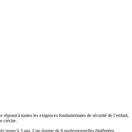
ce répond à toutes les exigences fondamentales de sécurité de l’enfant,
te crèche.
ngés jusqu’à 3 ans. Une équipe de 6 professionnelles diplômées