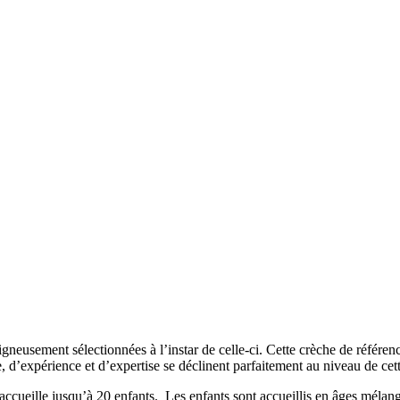
gneusement sélectionnées à l’instar de celle-ci. Cette crèche de référen
e, d’expérience et d’expertise se déclinent parfaitement au niveau de cet
 accueille jusqu’à 20 enfants. Les enfants sont accueillis en âges méla