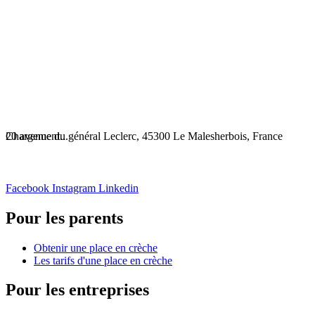
Chargement...
20 avenue du général Leclerc, 45300 Le Malesherbois, France
Facebook
Instagram
Linkedin
Pour les parents
Obtenir une place en crèche
Les tarifs d'une place en crèche
Pour les entreprises