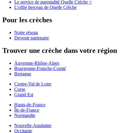
Le service de parentalité Quelle Crèche +
L'offre berceau de Quelle Crèche
Pour les crèches
Notre réseau
Devenir partenaire
Trouver une crèche dans votre région
Auvergne-Rhône-Alpes
Bourgogne-Franche-Comté
Bretagne
Centre-Val de Loire
Corse
Grand Est
Hauts-de-France
Île-de-France
Normandie
Nouvelle-Aquitaine
Occitanie