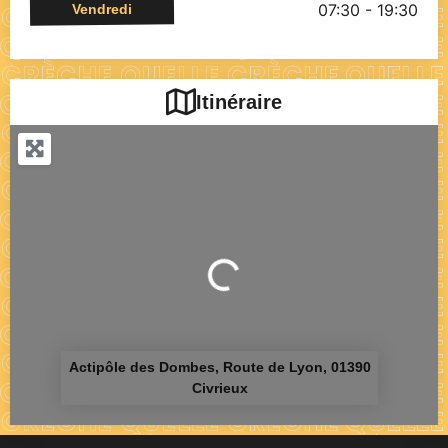
07:30 - 19:30
Vendredi
Itinéraire
Chargement...
Actipôle des Dombes, Route de Lyon, 01390
Civrieux