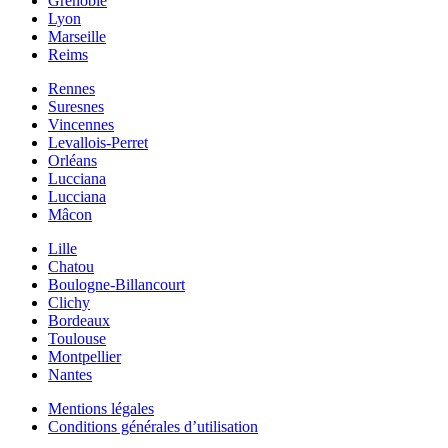
Grenoble
Lyon
Marseille
Reims
Rennes
Suresnes
Vincennes
Levallois-Perret
Orléans
Lucciana
Lucciana
Mâcon
Lille
Chatou
Boulogne-Billancourt
Clichy
Bordeaux
Toulouse
Montpellier
Nantes
Mentions légales
Conditions générales d’utilisation