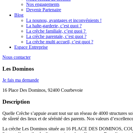
Nos engagements
Devenir Partenaire
Blog
La nounou, avantages et inconvénients !
La halte-garderie, c’est quoi ?
La crèche familiale, c’est quoi ?
La crèche parentale, c’est quoi ?
La crèche multi accueil, c’est quoi ?
Espace Entreprise
Nous contacter
Les Dominos
Je fais ma demande
16 Place Des Dominos, 92400 Courbevoie
Description
Quelle Crèche s’appuie avant tout sur un réseau de 4000 structures soi
de sûreté des lieux et de sérénité des parents. Nos valeurs d’excellenc
La crèche Les Dominos située au 16 PLACE DES DOMINOS, COURBEVOIE