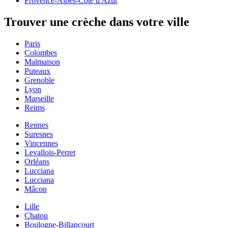
Provence-Alpes-Côte d'Azur
Trouver une crèche dans votre ville
Paris
Colombes
Malmaison
Puteaux
Grenoble
Lyon
Marseille
Reims
Rennes
Suresnes
Vincennes
Levallois-Perret
Orléans
Lucciana
Lucciana
Mâcon
Lille
Chatou
Boulogne-Billancourt