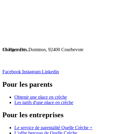
Chargement...
16 Place Des Dominos, 92400 Courbevoie
Facebook
Instagram
Linkedin
Pour les parents
Obtenir une place en crèche
Les tarifs d'une place en crèche
Pour les entreprises
Le service de parentalité Quelle Crèche +
L'offre berceau de Quelle Crèche