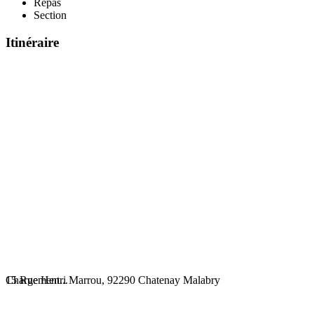
Repas
Section
Itinéraire
Chargement...
15 Rue Henri Marrou, 92290 Chatenay Malabry