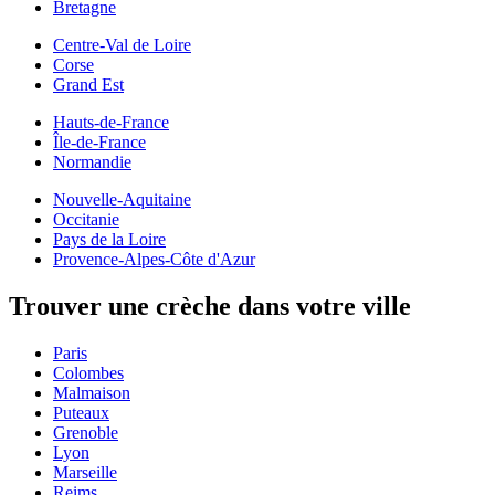
Bretagne
Centre-Val de Loire
Corse
Grand Est
Hauts-de-France
Île-de-France
Normandie
Nouvelle-Aquitaine
Occitanie
Pays de la Loire
Provence-Alpes-Côte d'Azur
Trouver une crèche dans votre ville
Paris
Colombes
Malmaison
Puteaux
Grenoble
Lyon
Marseille
Reims