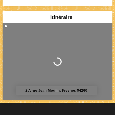
Itinéraire
Chargement...
2 A rue Jean Moulin, Fresnes 94260