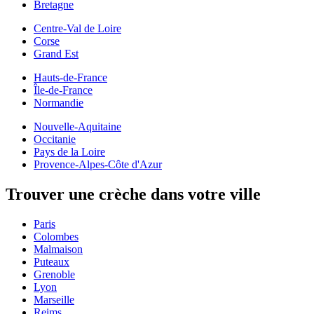
Bretagne
Centre-Val de Loire
Corse
Grand Est
Hauts-de-France
Île-de-France
Normandie
Nouvelle-Aquitaine
Occitanie
Pays de la Loire
Provence-Alpes-Côte d'Azur
Trouver une crèche dans votre ville
Paris
Colombes
Malmaison
Puteaux
Grenoble
Lyon
Marseille
Reims