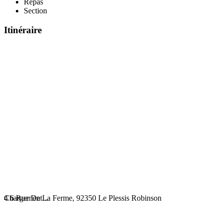
Repas
Section
Itinéraire
Chargement...
4 6 Rue De La Ferme, 92350 Le Plessis Robinson