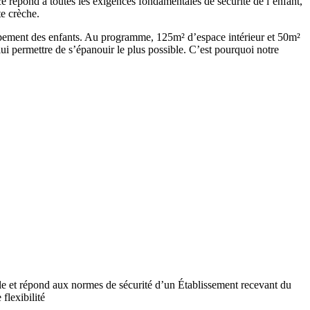
ce répond à toutes les exigences fondamentales de sécurité de l’enfant,
te crèche.
loppement des enfants. Au programme, 125m² d’espace intérieur et 50m²
ui permettre de s’épanouir le plus possible. C’est pourquoi notre
ile et répond aux normes de sécurité d’un Établissement recevant du
flexibilité