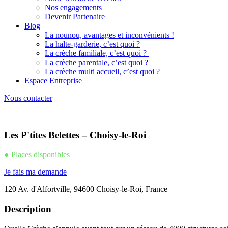
Nos engagements
Devenir Partenaire
Blog
La nounou, avantages et inconvénients !
La halte-garderie, c’est quoi ?
La crèche familiale, c’est quoi ?
La crèche parentale, c’est quoi ?
La crèche multi accueil, c’est quoi ?
Espace Entreprise
Nous contacter
Les P'tites Belettes – Choisy-le-Roi
● Places disponibles
Je fais ma demande
120 Av. d'Alfortville, 94600 Choisy-le-Roi, France
Description