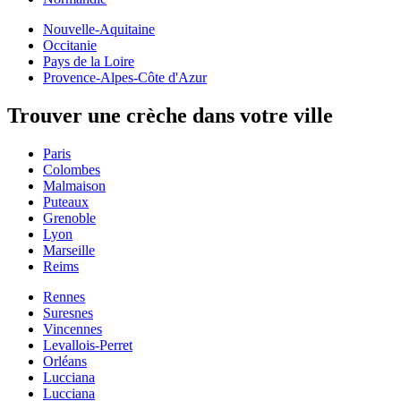
Nouvelle-Aquitaine
Occitanie
Pays de la Loire
Provence-Alpes-Côte d'Azur
Trouver une crèche dans votre ville
Paris
Colombes
Malmaison
Puteaux
Grenoble
Lyon
Marseille
Reims
Rennes
Suresnes
Vincennes
Levallois-Perret
Orléans
Lucciana
Lucciana