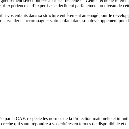
gneusement sélectionnées à l’instar de celle-ci. Cette crèche de référen
e, d’expérience et d’expertise se déclinent parfaitement au niveau de cet
ueillir vos enfants dans sa structure entièrement aménagé pour le déve
our surveiller et accompagner votre enfant dans son développement pour l
ée par la CAF, respecte les normes de la Protection maternelle et infant
rèche qui saura répondre à vos critères en termes de disponibilité et de 