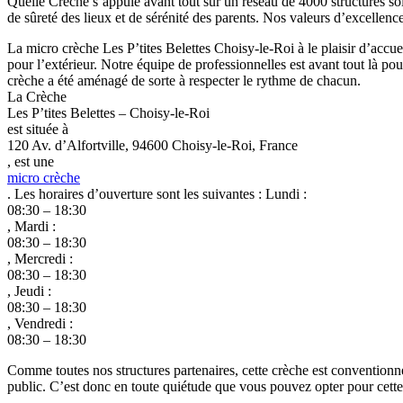
Quelle Crèche s’appuie avant tout sur un réseau de 4000 structures soi
de sûreté des lieux et de sérénité des parents. Nos valeurs d’excellenc
La micro crèche Les P’tites Belettes Choisy-le-Roi à le plaisir d’acc
pour l’extérieur. Notre équipe de professionnelles est avant tout là p
crèche a été aménagé de sorte à respecter le rythme de chacun.
La Crèche
Les P’tites Belettes – Choisy-le-Roi
est située à
120 Av. d’Alfortville, 94600 Choisy-le-Roi, France
, est une
micro crèche
. Les horaires d’ouverture sont les suivantes : Lundi :
08:30 – 18:30
, Mardi :
08:30 – 18:30
, Mercredi :
08:30 – 18:30
, Jeudi :
08:30 – 18:30
, Vendredi :
08:30 – 18:30
Comme toutes nos structures partenaires, cette crèche est conventionn
public. C’est donc en toute quiétude que vous pouvez opter pour cette c