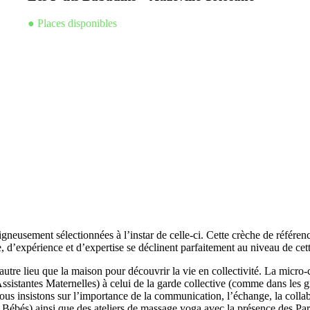
● Places disponibles
gneusement sélectionnées à l’instar de celle-ci. Cette crèche de référen
e, d’expérience et d’expertise se déclinent parfaitement au niveau de cet
utre lieu que la maison pour découvrir la vie en collectivité. La micro-c
ssistantes Maternelles) à celui de la garde collective (comme dans les g
ous insistons sur l’importance de la communication, l’échange, la collab
 Bébés) ainsi que des ateliers de massage yoga avec la présence des Paren