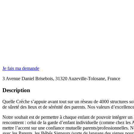
Je fais ma demande
3 Avenue Daniel Brisebois, 31320 Auzeville-Tolosane, France
Description
Quelle Crèche s’appuie avant tout sur un réseau de 4000 structures soi
de sûreté des lieux et de sérénité des parents. Nos valeurs d’excellenc
Notre souhait est de permettre à chaque enfant de pouvoir intégrer un a
rencontrent : celui de la garde d’enfant individuelle (comme chez les A
mettre l’accent sur une confiance mutuelle parents/professionnelles. N
avec les Parents, les Bébés Signeurs (sorte de langage des signes pour