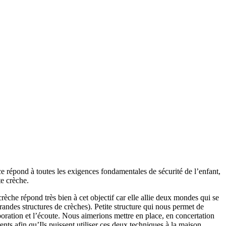
ce répond à toutes les exigences fondamentales de sécurité de l’enfant,
te crèche.
rèche répond très bien à cet objectif car elle allie deux mondes qui se
randes structures de crèches). Petite structure qui nous permet de
oration et l’écoute. Nous aimerions mettre en place, en concertation
ts afin qu’Ils puissent utiliser ces deux techniques à la maison.