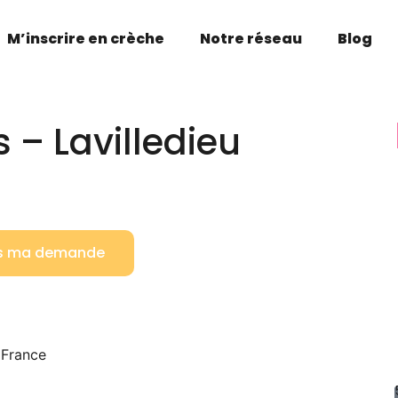
M’inscrire en crèche
Notre réseau
Blog
s – Lavilledieu
is ma demande
 France