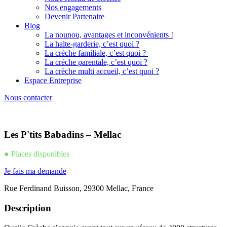
Nos engagements
Devenir Partenaire
Blog
La nounou, avantages et inconvénients !
La halte-garderie, c’est quoi ?
La crèche familiale, c’est quoi ?
La crèche parentale, c’est quoi ?
La crèche multi accueil, c’est quoi ?
Espace Entreprise
Nous contacter
Les P'tits Babadins – Mellac
● Places disponibles
Je fais ma demande
Rue Ferdinand Buisson, 29300 Mellac, France
Description