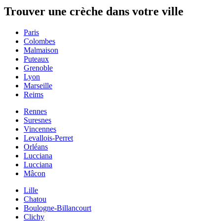
Trouver une crèche dans votre ville
Paris
Colombes
Malmaison
Puteaux
Grenoble
Lyon
Marseille
Reims
Rennes
Suresnes
Vincennes
Levallois-Perret
Orléans
Lucciana
Lucciana
Mâcon
Lille
Chatou
Boulogne-Billancourt
Clichy