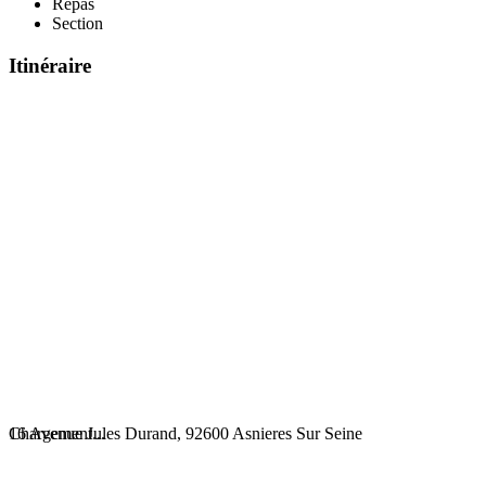
Repas
Section
Itinéraire
Chargement...
16 Avenue Jules Durand, 92600 Asnieres Sur Seine