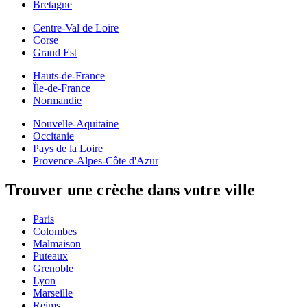
Bretagne
Centre-Val de Loire
Corse
Grand Est
Hauts-de-France
Île-de-France
Normandie
Nouvelle-Aquitaine
Occitanie
Pays de la Loire
Provence-Alpes-Côte d'Azur
Trouver une crèche dans votre ville
Paris
Colombes
Malmaison
Puteaux
Grenoble
Lyon
Marseille
Reims