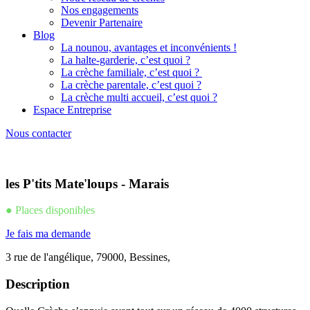
Nos engagements
Devenir Partenaire
Blog
La nounou, avantages et inconvénients !
La halte-garderie, c’est quoi ?
La crèche familiale, c’est quoi ?
La crèche parentale, c’est quoi ?
La crèche multi accueil, c’est quoi ?
Espace Entreprise
Nous contacter
les P'tits Mate'loups - Marais
● Places disponibles
Je fais ma demande
3 rue de l'angélique, 79000, Bessines,
Description