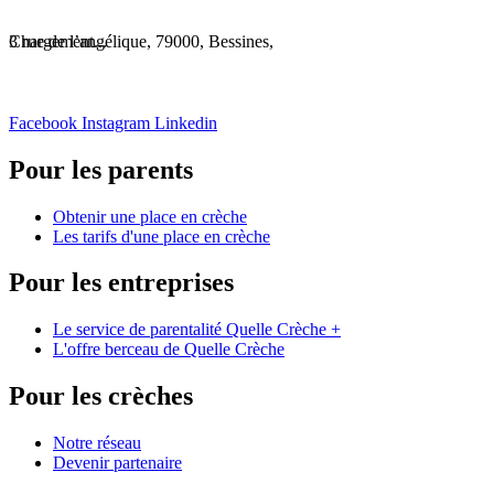
Chargement...
3 rue de l’angélique, 79000, Bessines,
Facebook
Instagram
Linkedin
Pour les parents
Obtenir une place en crèche
Les tarifs d'une place en crèche
Pour les entreprises
Le service de parentalité Quelle Crèche +
L'offre berceau de Quelle Crèche
Pour les crèches
Notre réseau
Devenir partenaire