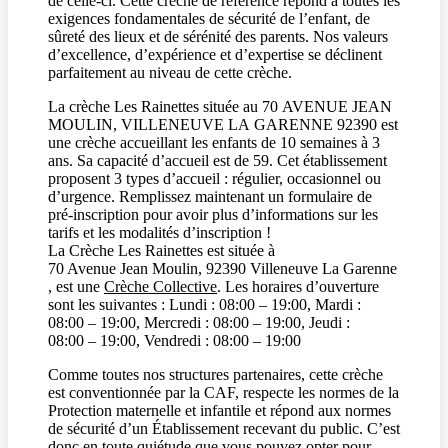
de celle-ci. Cette crèche de référence répond à toutes les
exigences fondamentales de sécurité de l’enfant, de
sûreté des lieux et de sérénité des parents. Nos valeurs
d’excellence, d’expérience et d’expertise se déclinent
parfaitement au niveau de cette crèche.
La crèche Les Rainettes située au 70 AVENUE JEAN
MOULIN, VILLENEUVE LA GARENNE 92390 est
une crèche accueillant les enfants de 10 semaines à 3
ans. Sa capacité d’accueil est de 59. Cet établissement
proposent 3 types d’accueil : régulier, occasionnel ou
d’urgence. Remplissez maintenant un formulaire de
pré-inscription pour avoir plus d’informations sur les
tarifs et les modalités d’inscription !
La Crèche
Les Rainettes
est située à
70 Avenue Jean Moulin, 92390 Villeneuve La Garenne
, est une
Crèche Collective
. Les horaires d’ouverture
sont les suivantes : Lundi :
08:00 – 19:00
, Mardi :
08:00 – 19:00
, Mercredi :
08:00 – 19:00
, Jeudi :
08:00 – 19:00
, Vendredi :
08:00 – 19:00
Comme toutes nos structures partenaires, cette crèche
est conventionnée par la CAF, respecte les normes de la
Protection maternelle et infantile et répond aux normes
de sécurité d’un Établissement recevant du public. C’est
donc en toute quiétude que vous pouvez opter pour