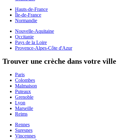
Hauts-de-France
Île-de-France
Normandie
Nouvelle-Aquitaine
Occitanie
Pays de la Loire
Provence-Alpes-Côte d'Azur
Trouver une crèche dans votre ville
Paris
Colombes
Malmaison
Puteaux
Grenoble
Lyon
Marseille
Reims
Rennes
Suresnes
Vincennes