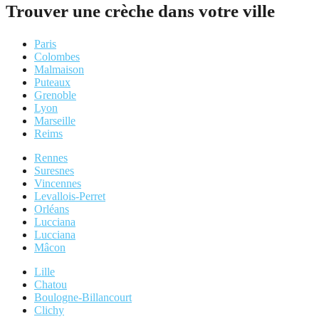
Trouver une crèche dans votre ville
Paris
Colombes
Malmaison
Puteaux
Grenoble
Lyon
Marseille
Reims
Rennes
Suresnes
Vincennes
Levallois-Perret
Orléans
Lucciana
Lucciana
Mâcon
Lille
Chatou
Boulogne-Billancourt
Clichy