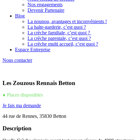
Nos engagements
Devenir Partenaire
Blog
La nounou, avantages et inconvénients !
La halte-garderie, c’est quoi ?
La crèche familiale, c’est quoi ?
La crèche parentale, c’est quoi ?
La crèche multi accueil, c’est quoi ?
Espace Entreprise
Nous contacter
Les Zouzous Rennais Betton
● Places disponibles
Je fais ma demande
44 rue de Rennes, 35830 Betton
Description