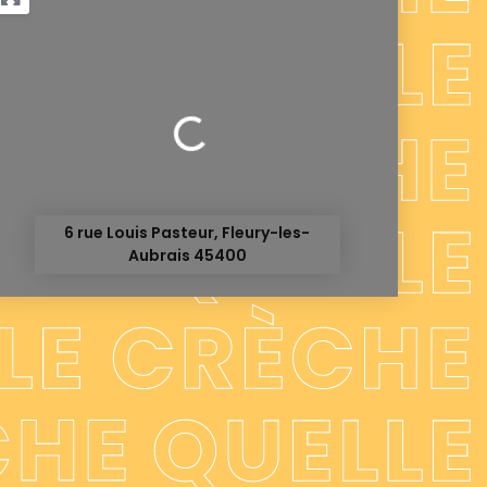
Chargement...
6 rue Louis Pasteur, Fleury-les-
Aubrais 45400