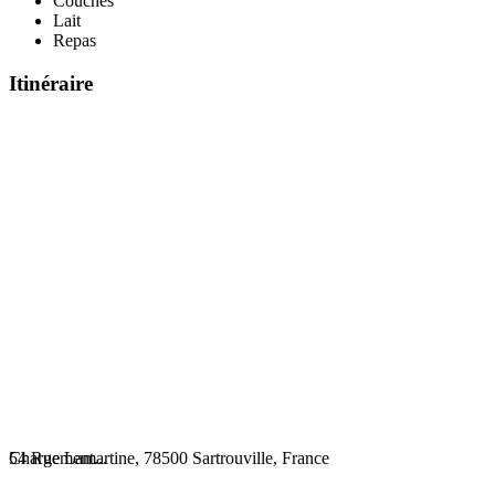
Couches
Lait
Repas
Itinéraire
Chargement...
54 Rue Lamartine, 78500 Sartrouville, France