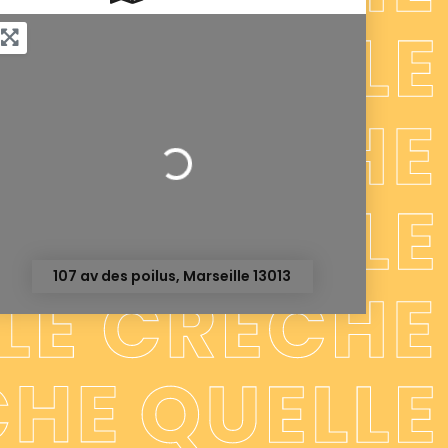
Chargement...
107 av des poilus, Marseille 13013