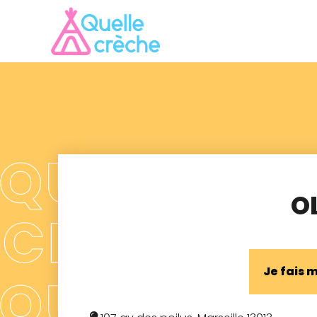
O
Je fais