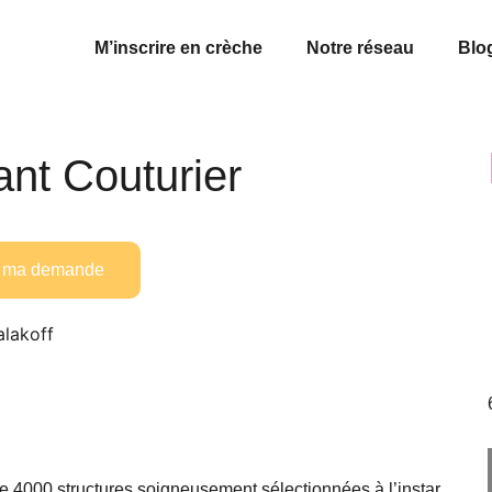
M’inscrire en crèche
Notre réseau
Blo
ant Couturier
is ma demande
alakoff
e 4000 structures soigneusement sélectionnées à l’instar