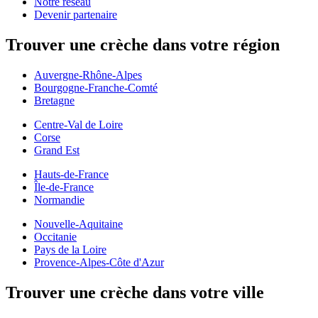
Notre réseau
Devenir partenaire
Trouver une crèche dans votre région
Auvergne-Rhône-Alpes
Bourgogne-Franche-Comté
Bretagne
Centre-Val de Loire
Corse
Grand Est
Hauts-de-France
Île-de-France
Normandie
Nouvelle-Aquitaine
Occitanie
Pays de la Loire
Provence-Alpes-Côte d'Azur
Trouver une crèche dans votre ville