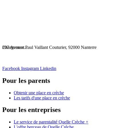
Chargement...
207 Avenue Paul Vaillant Couturier, 92000 Nanterre
Facebook
Instagram
Linkedin
Pour les parents
Obtenir une place en crèche
Les tarifs d'une place en crèche
Pour les entreprises
Le service de parentalité Quelle Crèche +
L'offre berceau de Quelle Crèche