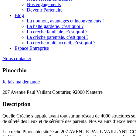
Nos engagements
Devenir Partenaire
Blog
La nounou, avantages et inconvénients !
La halte-garderie, c’est quoi ?
La crèche familiale, c’est quoi ?
La crèche parentale, c’est quoi ?
La crèche multi accueil, c’est quoi ?
Espace Entreprise
Nous contacter
Pinocchio
Je fais ma demande
207 Avenue Paul Vaillant Couturier, 92000 Nanterre
Description
Quelle Crèche s’appuie avant tout sur un réseau de 4000 structures soi
de sûreté des lieux et de sérénité des parents. Nos valeurs d’excellenc
La crèche Pinocchio située au 207 AVENUE PAUL VAILLANT COUTURI