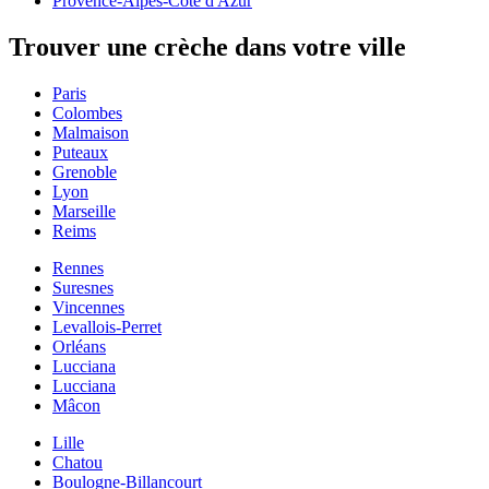
Provence-Alpes-Côte d'Azur
Trouver une crèche dans votre ville
Paris
Colombes
Malmaison
Puteaux
Grenoble
Lyon
Marseille
Reims
Rennes
Suresnes
Vincennes
Levallois-Perret
Orléans
Lucciana
Lucciana
Mâcon
Lille
Chatou
Boulogne-Billancourt