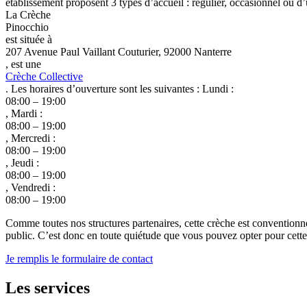
établissement proposent 3 types d’accueil : régulier, occasionnel ou d’
La Crèche
Pinocchio
est située à
207 Avenue Paul Vaillant Couturier, 92000 Nanterre
, est une
Crèche Collective
. Les horaires d’ouverture sont les suivantes : Lundi :
08:00 – 19:00
, Mardi :
08:00 – 19:00
, Mercredi :
08:00 – 19:00
, Jeudi :
08:00 – 19:00
, Vendredi :
08:00 – 19:00
Comme toutes nos structures partenaires, cette crèche est conventionn
public. C’est donc en toute quiétude que vous pouvez opter pour cette c
Je remplis le formulaire de contact
Les services