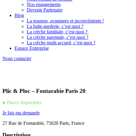
Nos engagements
Devenir Partenaire
Blog
La nounou, avantages et inconvénients !
La halte-garderie, c’est quoi ?
La crèche familiale, c’est quoi ?
La crèche parentale, c’est quoi ?
La crèche multi accueil, c’est quoi ?
Espace Entreprise
Nous contacter
Plic & Ploc – Fontarabie Paris 20
● Places disponibles
Je fais ma demande
27 Rue de Fontarabie, 75020 Paris, France
Description