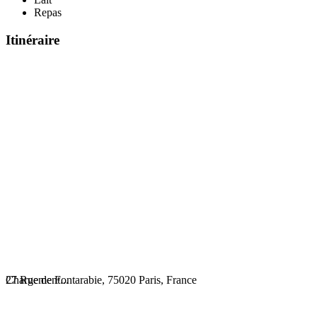
Repas
Itinéraire
Chargement...
27 Rue de Fontarabie, 75020 Paris, France