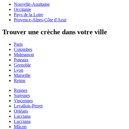
Nouvelle-Aquitaine
Occitanie
Pays de la Loire
Provence-Alpes-Côte d'Azur
Trouver une crèche dans votre ville
Paris
Colombes
Malmaison
Puteaux
Grenoble
Lyon
Marseille
Reims
Rennes
Suresnes
Vincennes
Levallois-Perret
Orléans
Lucciana
Lucciana
Mâcon