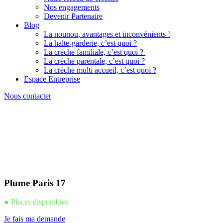
Nos engagements
Devenir Partenaire
Blog
La nounou, avantages et inconvénients !
La halte-garderie, c’est quoi ?
La crèche familiale, c’est quoi ?
La crèche parentale, c’est quoi ?
La crèche multi accueil, c’est quoi ?
Espace Entreprise
Nous contacter
Plume Paris 17
● Places disponibles
Je fais ma demande