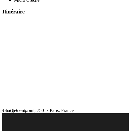
Micro Crèche
Itinéraire
Chargement...
14 Vla Compoint, 75017 Paris, France