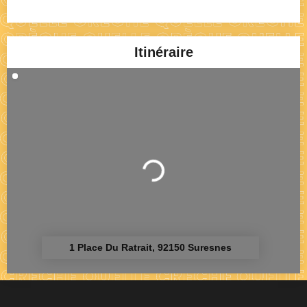
Itinéraire
Chargement...
1 Place Du Ratrait, 92150 Suresnes