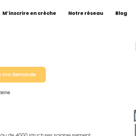
M’inscrire en crèche
Notre réseau
Blog
is ma demande
Reine
seau de 4000 structures soigneusement