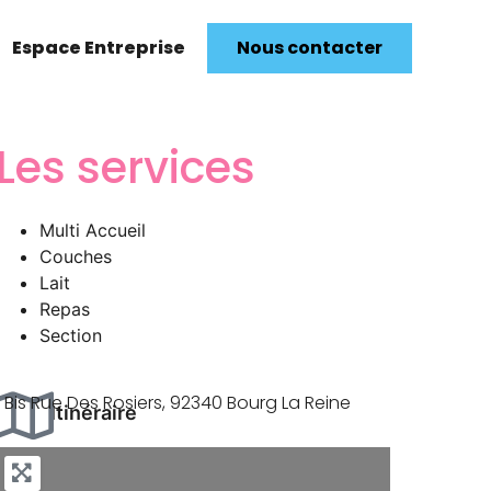
Espace Entreprise
Nous contacter
Les services
Multi Accueil
Couches
Lait
Repas
Section
1 Bis Rue Des Rosiers, 92340 Bourg La Reine
Itinéraire